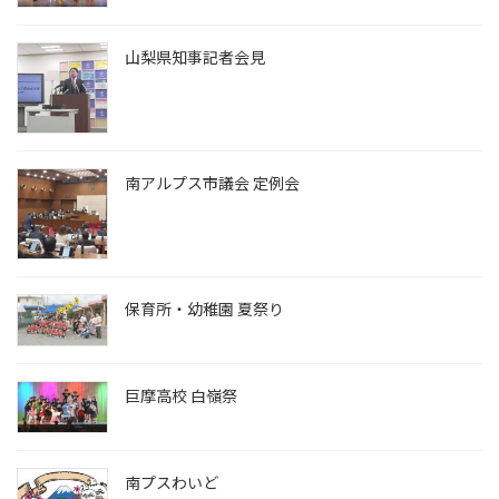
山梨県知事記者会見
南アルプス市議会 定例会
保育所・幼稚園 夏祭り
巨摩高校 白嶺祭
南プスわいど