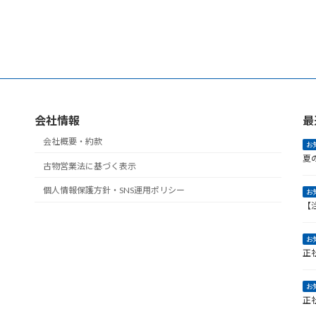
会社情報
最
会社概要・約款
お
夏
古物営業法に基づく表示
個人情報保護方針・SNS運用ポリシー
お
【
お
正
お
正