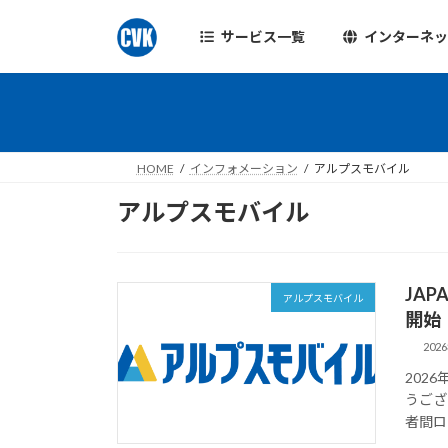
コ
ナ
ン
ビ
サービス一覧
インターネ
テ
ゲ
ン
ー
ツ
シ
へ
ョ
ス
ン
HOME
インフォメーション
アルプスモバイル
キ
に
ッ
移
アルプスモバイル
プ
動
JA
アルプスモバイル
開始
202
202
うござい
者間ロ