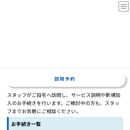
コ
ナ
ン
ビ
テ
ゲ
ン
ー
ツ
シ
各種お申込み
へ
ョ
ス
ン
キ
に
HOME
アルプスモバイル
各種お申込み
ッ
移
お申込み一覧
プ
動
訪問予約
スタッフがご自宅へ訪問し、サービス説明や新規加
入のお手続きを行います。ご検討中の方も、スタッ
フまでお気軽にご相談ください。
お手続き一覧