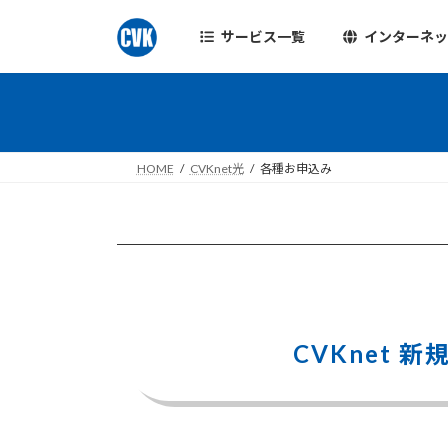
コ
ナ
ン
ビ
サービス一覧
インターネ
テ
ゲ
ン
ー
ツ
シ
へ
ョ
ス
ン
HOME
CVKnet光
各種お申込み
キ
に
ッ
移
プ
動
CVKnet 新