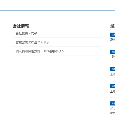
会社情報
最
会社概要・約款
お
夏
古物営業法に基づく表示
個人情報保護方針・SNS運用ポリシー
お
【
お
正
お
正
お
メ
6/