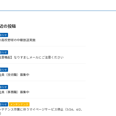
近の投稿
知らせ
の高校野球の中継放送実施
知らせ
注意喚起】なりすましメールにご注意ください
知らせ
社員（技術職）募集中
知らせ
社員（事務職）募集中
知らせ
メンテンナンス
ンテナンス作業に伴うマイページサービス停止（5/26、6/2、
9）