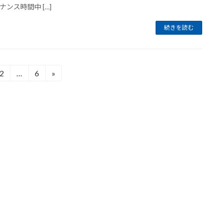
ナンス時間中 […]
続きを読む
2
…
6
»
固
固
定
定
ペ
ペ
ー
ー
ジ
ジ