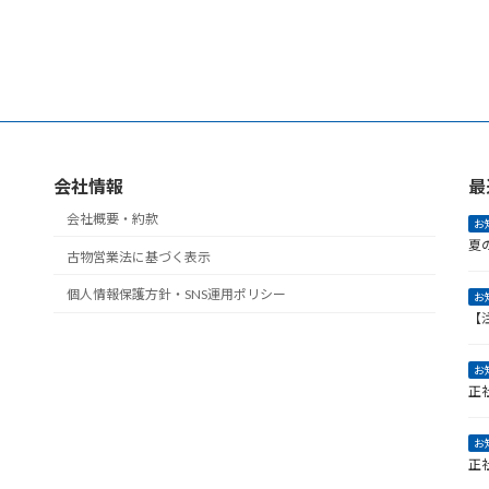
会社情報
最
会社概要・約款
お
夏
古物営業法に基づく表示
個人情報保護方針・SNS運用ポリシー
お
【
お
正
お
正