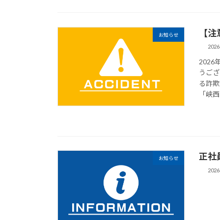
【注
お知らせ
202
202
うござ
る詐欺
「峡西
正社
お知らせ
202