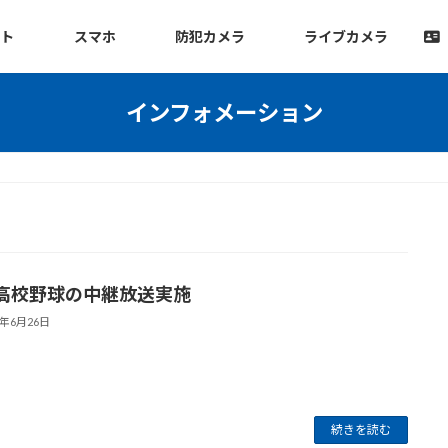
ット
スマホ
防犯カメラ
ライブカメラ
インフォメーション
高校野球の中継放送実施
6年6月26日
続きを読む