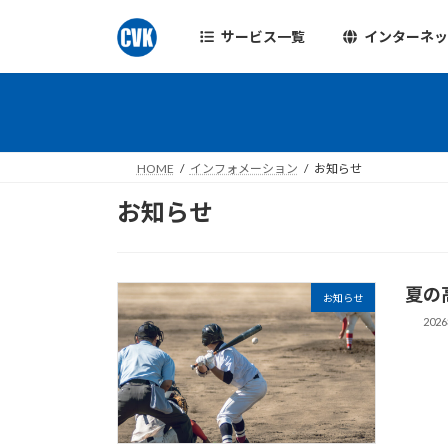
コ
ナ
ン
ビ
サービス一覧
インターネ
テ
ゲ
ン
ー
ツ
シ
へ
ョ
ス
ン
HOME
インフォメーション
お知らせ
キ
に
ッ
移
お知らせ
プ
動
夏の
お知らせ
202