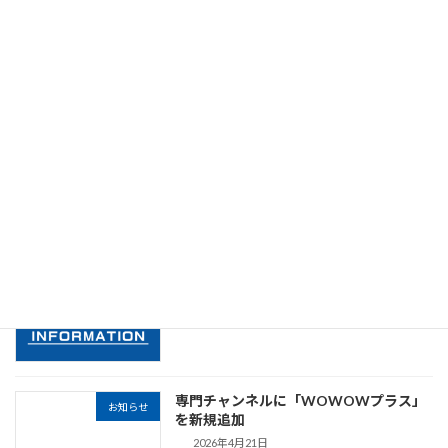
JAPANローミング（非常時事業者間ロー
アルプスモバイル
ミング）提供開始
2026年5月19日
春季関東高校野球の中継放送実施
お知らせ
2026年5月18日
ホーム電話サービスご請求遅延のお詫び
お知らせ
とお知らせ
2026年5月7日
専門チャンネルに「WOWOWプラス」
お知らせ
を新規追加
2026年4月21日