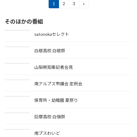
投
1
2
3
»
固
固
固
定
定
定
稿
ペ
ペ
ペ
そのほかの番組
ー
ー
ー
の
ジ
ジ
ジ
ペ
satonokaセレクト
ー
白根高校 白根祭
ジ
送
山梨県知事記者会見
り
南アルプス市議会 定例会
保育所・幼稚園 夏祭り
巨摩高校 白嶺祭
南プスわいど