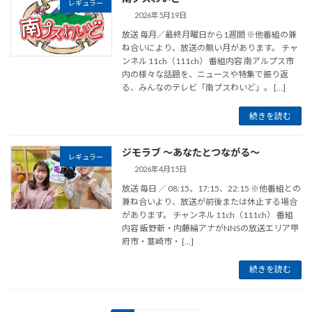
レギュラー
2026年5月19日
放送 毎月／最終月曜日から1週間 ※他番組の兼
ね合いにより、放送の無い月があります。 チャ
ンネル 11ch（111ch） 番組内容 南アルプス市
内の様々な話題を、ニュースや特集で振り返
る、みんなのテレビ「南プスわいど」。 […]
続きを読む
ジモラブ ～あなたとつながる～
レギュラー
2026年4月15日
放送 毎日 ／ 08:15、17:15、22:15 ※他番組との
兼ね合いより、放送が前後または休止する場合
があります。 チャンネル 11ch（111ch） 番組
内容 飯野新・内藤綸アナがNNSの放送エリア甲
府市・韮崎市・ […]
続きを読む