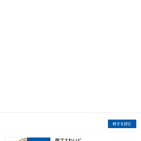
山梨県知事記者会見
レギュラー
2026年7月23日
放送 記者会見後、順次 チャンネル
10ch（110ch） 番組内容 山梨県知事定例記者会
見の模様を録画放送にてお伝えします。 制作：
NNS日本ネットワークサービス 会見日および放
送日時（予定含む）
続きを読む
南アルプス市議会 定例会
レギュラー
2026年7月4日
放送日時 チャンネル 放送チャンネルにつきまし
ては、放送日時表をご覧ください。 番組内容 南
アルプス市議会定例会の模様を、各会の開会
後、録画放送にてお送りします。
続きを読む
南プスわいど