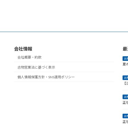
会社情報
最
会社概要・約款
お
夏
古物営業法に基づく表示
個人情報保護方針・SNS運用ポリシー
お
【
お
正
お
正