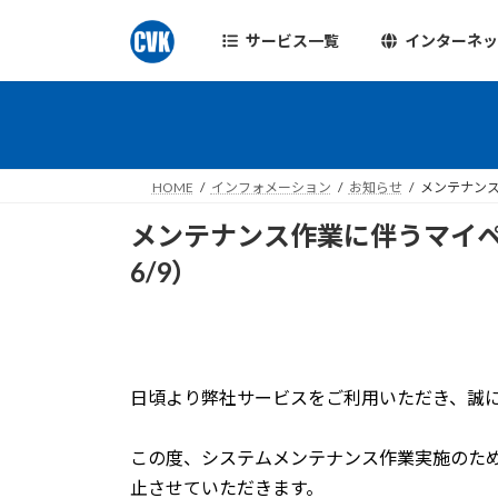
コ
ナ
ン
ビ
サービス一覧
インターネ
テ
ゲ
ン
ー
ツ
シ
へ
ョ
ス
ン
HOME
インフォメーション
お知らせ
メンテナンス
キ
に
ッ
移
メンテナンス作業に伴うマイペー
プ
動
6/9）
日頃より弊社サービスをご利用いただき、誠
この度、システムメンテナンス作業実施のた
止させていただきます。