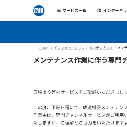
コ
ナ
ン
ビ
サービス一覧
インターネ
テ
ゲ
ン
ー
ツ
シ
へ
ョ
ス
ン
HOME
インフォメーション
メンテンナンス
メンテ
キ
に
ッ
移
メンテナンス作業に伴う専門チ
プ
動
日頃より弊社サービスをご愛顧いただきまし
この度、下記日程にて、放送機器メンテナン
作業中は、専門チャンネルサービスがご利用
たしますが、ご理解とご協力をいただけます