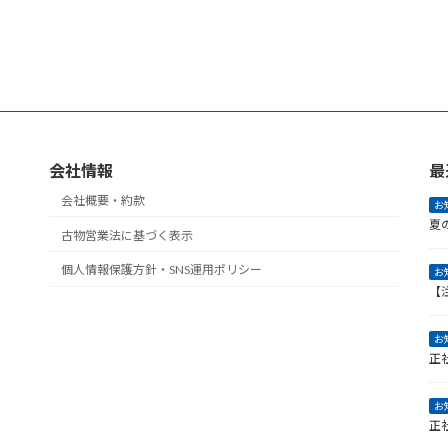
会社情報
最
会社概要・約款
お
夏
古物営業法に基づく表示
個人情報保護方針・SNS運用ポリシー
お
【
お
正
お
正