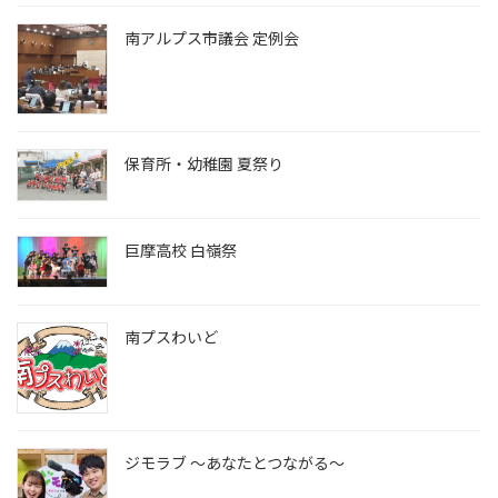
南アルプス市議会 定例会
保育所・幼稚園 夏祭り
巨摩高校 白嶺祭
南プスわいど
ジモラブ ～あなたとつながる～