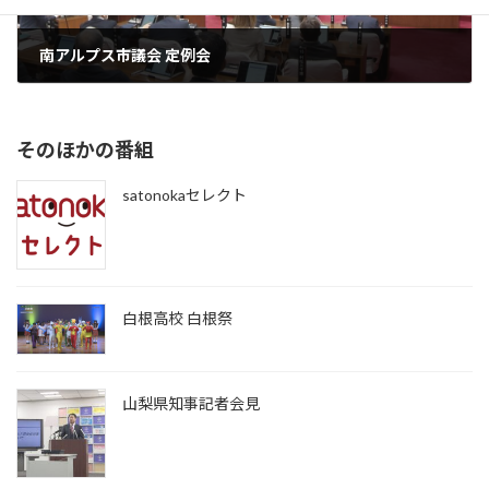
南アルプス市議会 定例会
2026年7月4日
そのほかの番組
satonokaセレクト
白根高校 白根祭
山梨県知事記者会見