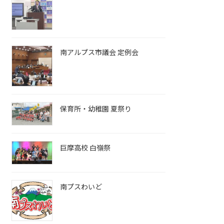
南アルプス市議会 定例会
保育所・幼稚園 夏祭り
巨摩高校 白嶺祭
南プスわいど