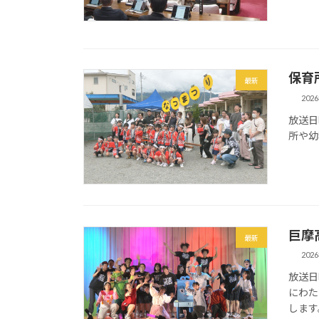
保育
最新
202
放送日
所や幼
巨摩
最新
202
放送日時
にわた
します