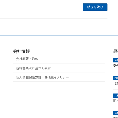
続きを読む
会社情報
最
会社概要・約款
お
夏
古物営業法に基づく表示
個人情報保護方針・SNS運用ポリシー
お
【
お
正
お