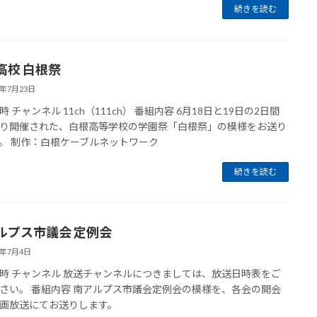
続きを読む
高校 白根祭
6年7月23日
 チャンネル 11ch（111ch） 番組内容 6月18日と19日の2日間
り開催された、白根高等学校の学園祭「白根祭」の模様をお送り
。 制作：白根ケーブルネットワーク
続きを読む
ルプス市議会 定例会
6年7月4日
時 チャンネル 放送チャンネルにつきましては、放送日時表をご
さい。 番組内容 南アルプス市議会定例会の模様を、各会の開会
画放送にてお送りします。