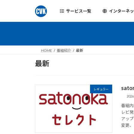
コ
ナ
ン
ビ
サービス一覧
インターネ
テ
ゲ
ン
ー
ツ
シ
へ
ョ
ス
ン
HOME
番組紹介
最新
キ
に
ッ
移
最新
プ
動
sat
レギュラー
202
番組内
レビ発
アップ
変更、