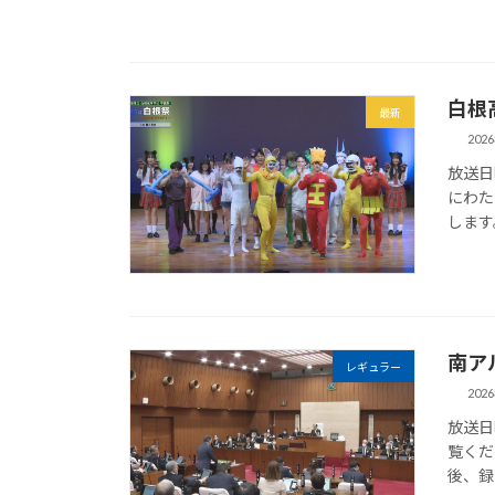
白根
最新
202
放送日時
にわた
します
南ア
レギュラー
202
放送日
覧くだ
後、録