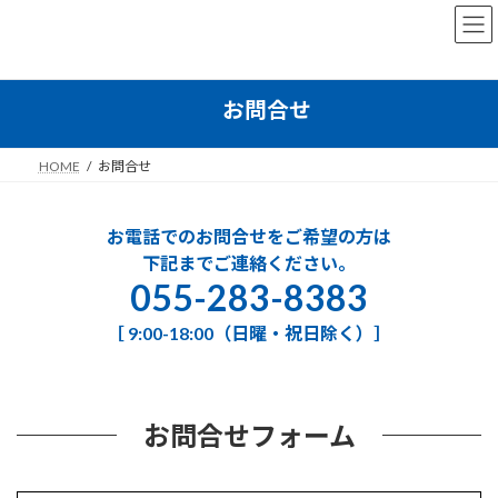
コ
ナ
ン
ビ
テ
ゲ
ン
ー
ツ
シ
お問合せ
へ
ョ
ス
ン
キ
に
HOME
お問合せ
ッ
移
プ
動
お電話でのお問合せをご希望の方は
下記までご連絡ください。
055-283-8383
［ 9:00-18:00（日曜・祝日除く）］
お問合せフォーム