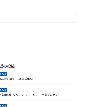
近の投稿
知らせ
の高校野球の中継放送実施
知らせ
注意喚起】なりすましメールにご注意ください
知らせ