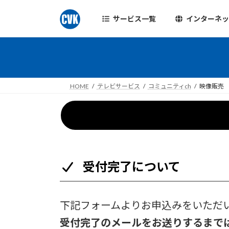
コ
ナ
ン
ビ
サービス一覧
インターネ
テ
ゲ
ン
ー
ツ
シ
へ
ョ
ス
ン
HOME
テレビサービス
コミュニティch
映像販売
キ
に
ッ
移
プ
動
受付完了について
下記フォームよりお申込みをいただ
受付完了のメールをお送りするまで